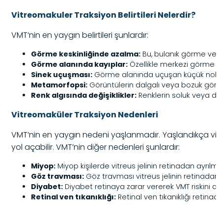
Vitreomakuler Traksiyon Belirtileri Nelerdir?
VMT’nin en yaygın belirtileri şunlardır:
Görme keskinliğinde azalma:
Bu, bulanık görme vey
Görme alanında kayıplar:
Özellikle merkezi görme al
Sinek uçuşması:
Görme alanında uçuşan küçük noktal
Metamorfopsi:
Görüntülerin dalgalı veya bozuk gör
Renk algısında değişiklikler:
Renklerin soluk veya d
Vitreomaküler Traksiyon Nedenleri
VMT’nin en yaygın nedeni yaşlanmadır. Yaşlandıkça vitreu
yol açabilir. VMT’nin diğer nedenleri şunlardır:
Miyop:
Miyop kişilerde vitreus jelinin retinadan ayrılm
Göz travması:
Göz travması vitreus jelinin retinadan
Diyabet:
Diyabet retinaya zarar vererek VMT riskini artı
Retinal ven tıkanıklığı:
Retinal ven tıkanıklığı retina