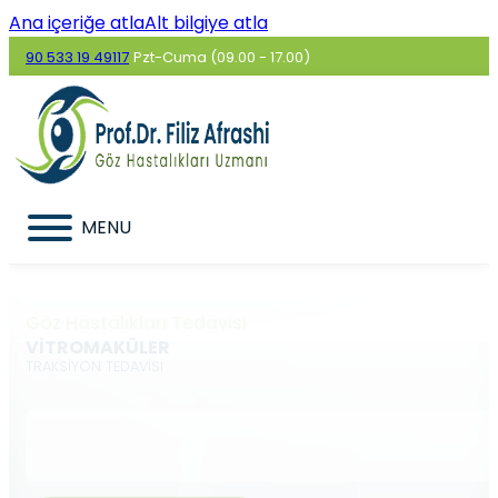
Ana içeriğe atla
Alt bilgiye atla
90 533 19 49117
Pzt-Cuma (09.00 - 17.00)
MENU
Göz Hastalıkları Tedavisi
VİTROMAKÜLER
TRAKSİYON TEDAVİSİ