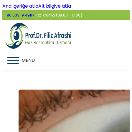
Ana içeriğe atla
Alt bilgiye atla
90 533 19 49117
Pzt-Cuma (09.00 - 17.00)
MENU